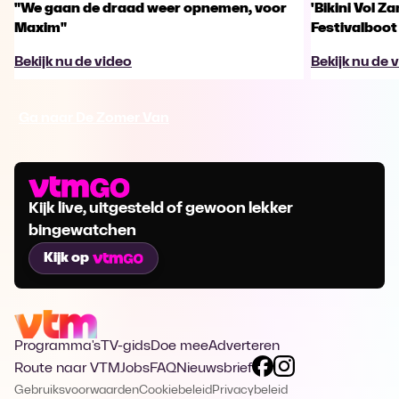
"We gaan de draad weer opnemen, voor
'Bikini Vol Z
Maxim"
Festivalboot
Bekijk nu de video
Bekijk nu de 
Ga naar De Zomer Van
Kijk live, uitgesteld of gewoon lekker
bingewatchen
Kijk op
Programma's
TV-gids
Doe mee
Adverteren
Route naar VTM
Jobs
FAQ
Nieuwsbrief
Gebruiksvoorwaarden
Cookiebeleid
Privacybeleid