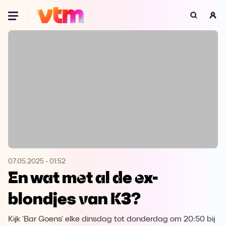
Oeps, browser niet ondersteund
Voor je onze programma's gaat ontdekken,
best je browser updaten of hieronder één
van de ondersteunde browsers
downloaden.
Google Chrome
Download
Firefox
Download
Safari
Download
07.05.2025
-
01:52
En wat met al de ex-
Microsoft Edge
Download
blondjes van K3?
Opera
Download
Kijk 'Bar Goens' elke dinsdag tot donderdag om 20:50 bij