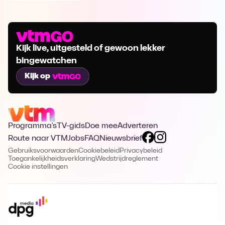
Kijk live, uitgesteld of gewoon lekker
bingewatchen
Kijk op
Programma's
TV-gids
Doe mee
Adverteren
Route naar VTM
Jobs
FAQ
Nieuwsbrief
Gebruiksvoorwaarden
Cookiebeleid
Privacybeleid
Toegankelijkheidsverklaring
Wedstrijdreglement
Cookie instellingen