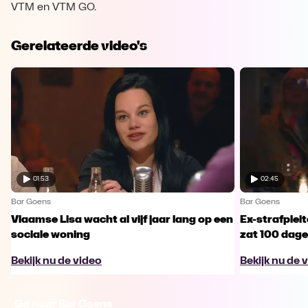
VTM en VTM GO.
Gerelateerde video's
01:53
02:45
Bar Goens
Bar Goens
Vlaamse Lisa wacht al vijf jaar lang op een
Ex-strafplei
sociale woning
zat 100 dagen
Bekijk nu de video
Bekijk nu de 
Ga naar Bar Goens