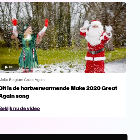
01:51
Make Belgium Great Again
Make
Dit is de hartverwarmende Make 2020 Great
Ken
Again song
Ag
Bekijk nu de video
Bek