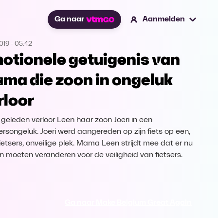
Ga naar
Aanmelden
2019
-
05:42
otionele getuigenis van
ma die zoon in ongeluk
rloor
r geleden verloor Leen haar zoon Joeri in een
ersongeluk. Joeri werd aangereden op zijn fiets op een,
fietsers, onveilige plek. Mama Leen strijdt mee dat er nu
n moeten veranderen voor de veiligheid van fietsers.
Ga naar Make Belgium Great Again