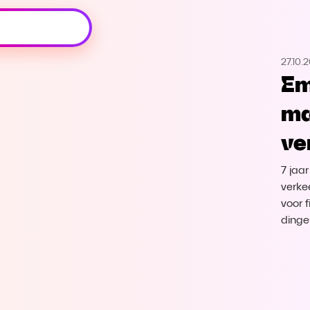
Oeps, browser niet ondersteund
27.10.
Voor je onze programma's gaat ontdekken,
Em
best je browser updaten of hieronder één
van de ondersteunde browsers
ma
downloaden.
ve
Google Chrome
Download
7 jaa
Firefox
Download
verke
voor 
dinge
Safari
Download
Microsoft Edge
Download
Opera
Download