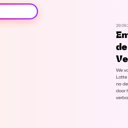
Oeps, browser niet ondersteund
29.09
Voor je onze programma's gaat ontdekken,
Em
best je browser updaten of hieronder één
van de ondersteunde browsers
de
downloaden.
Ve
Google Chrome
Download
We vo
Firefox
Download
Lotte
na de
door 
Safari
Download
verba
Microsoft Edge
Download
Opera
Download