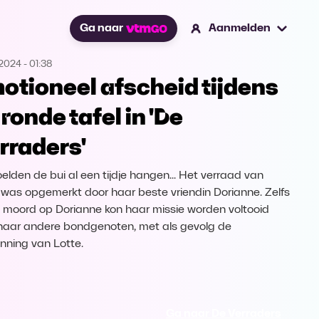
Ga naar
Aanmelden
.2024
-
01:38
otioneel afscheid tijdens
 ronde tafel in 'De
rraders'
elden de bui al een tijdje hangen... Het verraad van
 was opgemerkt door haar beste vriendin Dorianne. Zelfs
 moord op Dorianne kon haar missie worden voltooid
haar andere bondgenoten, met als gevolg de
nning van Lotte.
Ga naar De Verraders