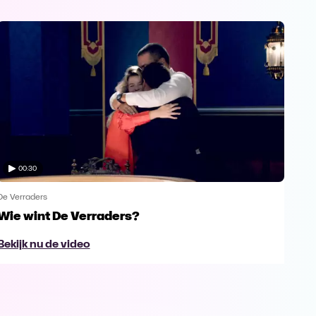
00:30
De Verraders
De V
Wie wint De Verraders?
Yan
Bekijk nu de video
Bek