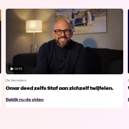
02:53
De Verraders
Omar deed zelfs Staf aan zichzelf twijfelen.
Bekijk nu de video