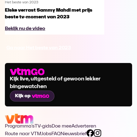
Het beste van 2023
Elske verrast Sammy Mahdi met prijs
beste tv-moment van 2023
Bekijk nu de video
Ga naar Het beste van 2023
Kijk live, uitgesteld of gewoon lekker
bingewatchen
Kijk op
Programma's
TV-gids
Doe mee
Adverteren
Route naar VTM
Jobs
FAQ
Nieuwsbrief