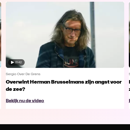
01:42
Sergio Over De Grens
Overwint Herman Brusselmans zijn angst voor
de zee?
Bekijk nu de video