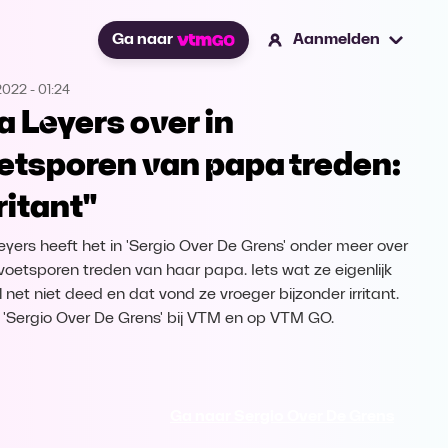
Ga naar
Aanmelden
2022
-
01:24
la Leyers over in
etsporen van papa treden:
ritant"
Leyers heeft het in 'Sergio Over De Grens' onder meer over
 voetsporen treden van haar papa. Iets wat ze eigenlijk
 net niet deed en dat vond ze vroeger bijzonder irritant.
k 'Sergio Over De Grens' bij VTM en op VTM GO.
Ga naar Sergio Over De Grens