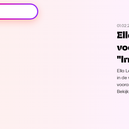
Oeps, browser niet ondersteund
01.02.
Voor je onze programma's gaat ontdekken,
El
best je browser updaten of hieronder één
van de ondersteunde browsers
vo
downloaden.
"Ir
Google Chrome
Download
Ella 
Firefox
Download
in de
vooral
Bekij
Safari
Download
Microsoft Edge
Download
Opera
Download