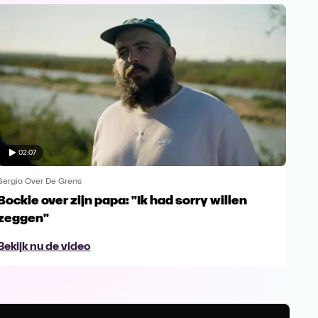
02:07
Sergio Over De Grens
Serg
Bockie over zijn papa: "Ik had sorry willen
Boc
zeggen"
sc
Bekijk nu de video
Bek