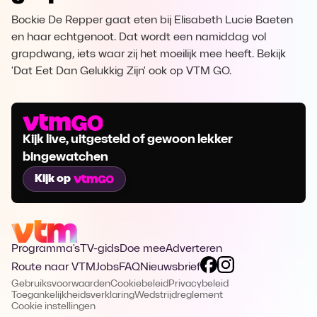
Bockie De Repper gaat eten bij Elisabeth Lucie Baeten
en haar echtgenoot. Dat wordt een namiddag vol
grapdwang, iets waar zij het moeilijk mee heeft. Bekijk
'Dat Eet Dan Gelukkig Zijn' ook op VTM GO.
Kijk live, uitgesteld of gewoon lekker
bingewatchen
Kijk op
Programma's
TV-gids
Doe mee
Adverteren
Route naar VTM
Jobs
FAQ
Nieuwsbrief
Gebruiksvoorwaarden
Cookiebeleid
Privacybeleid
Toegankelijkheidsverklaring
Wedstrijdreglement
Cookie instellingen