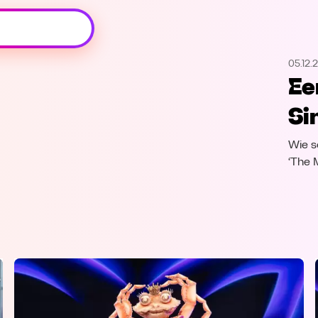
Oeps, browser niet ondersteund
05.12.
Voor je onze programma's gaat ontdekken,
Ee
best je browser updaten of hieronder één
van de ondersteunde browsers
Si
downloaden.
Wie s
Google Chrome
Download
‘The 
Firefox
Download
Safari
Download
Microsoft Edge
Download
Opera
Download