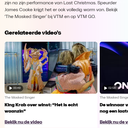
zijn na zijn performance van Last Christmas. Speurder
James Cooke krijgt het er ook volledig warm van. Bekijk
‘The Masked Singer’ bij VTM en op VTM GO.
Gerelateerde video's
00:49
02:56
The Masked Singer
The Masked Sing
King Krab over winst: “Het is echt
De winnaar 
waanzin”
nog een laa
Bekijk nu de video
Bekijk nu de 