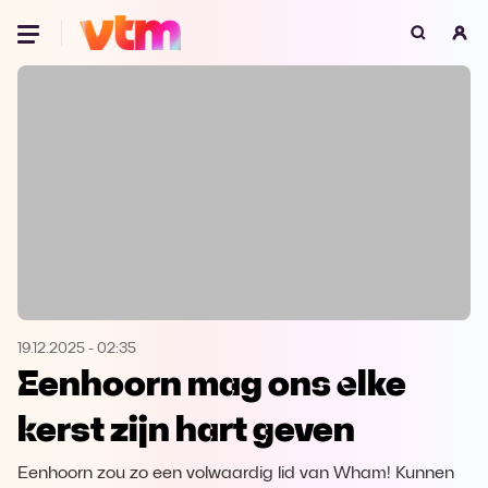
Oeps, browser niet ondersteund
Voor je onze programma's gaat ontdekken,
best je browser updaten of hieronder één
van de ondersteunde browsers
downloaden.
Google Chrome
Download
Firefox
Download
Safari
Download
19.12.2025
-
02:35
Eenhoorn mag ons elke
Microsoft Edge
Download
kerst zijn hart geven
Opera
Download
Eenhoorn zou zo een volwaardig lid van Wham! Kunnen