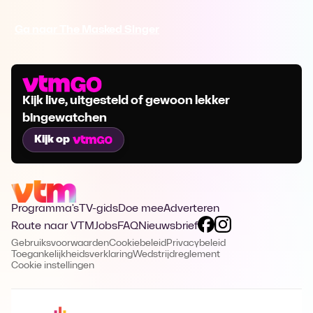
Ga naar The Masked Singer
Kijk live, uitgesteld of gewoon lekker
bingewatchen
Kijk op
Programma's
TV-gids
Doe mee
Adverteren
Route naar VTM
Jobs
FAQ
Nieuwsbrief
Gebruiksvoorwaarden
Cookiebeleid
Privacybeleid
Toegankelijkheidsverklaring
Wedstrijdreglement
Cookie instellingen