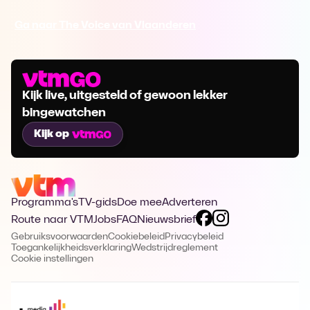
Ga naar The Voice van Vlaanderen
Kijk live, uitgesteld of gewoon lekker
bingewatchen
Kijk op
Programma's
TV-gids
Doe mee
Adverteren
Route naar VTM
Jobs
FAQ
Nieuwsbrief
Gebruiksvoorwaarden
Cookiebeleid
Privacybeleid
Toegankelijkheidsverklaring
Wedstrijdreglement
Cookie instellingen