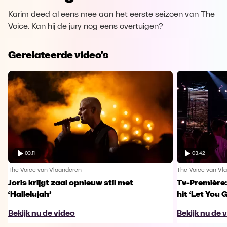
Karim deed al eens mee aan het eerste seizoen van The
Voice. Kan hij de jury nog eens overtuigen?
Gerelateerde video's
03:11
03:42
The Voice van Vlaanderen
The Voice van Vl
Joris krijgt zaal opnieuw stil met
Tv-Première:
‘Hallelujah’
hit ‘Let You 
Bekijk nu de video
Bekijk nu de 