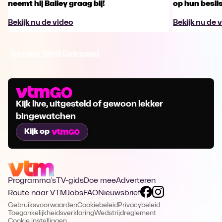
neemt hij Bailey graag bij!
op hun besl
Bekijk nu de video
Bekijk nu de 
Ga naar Blind Getrouwd
Kijk live, uitgesteld of gewoon lekker
bingewatchen
Kijk op
Programma's
TV-gids
Doe mee
Adverteren
Route naar VTM
Jobs
FAQ
Nieuwsbrief
Gebruiksvoorwaarden
Cookiebeleid
Privacybeleid
Toegankelijkheidsverklaring
Wedstrijdreglement
Cookie instellingen