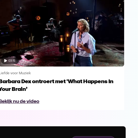
03:15
Liefde voor Muziek
Liefd
Barbara Dex ontroert met 'What Happens In
Enk
Your Brain’
Gu
Bekijk nu de video
Bek