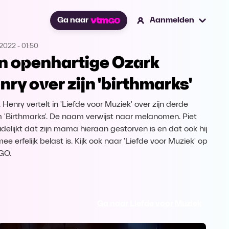
Ga naar
Aanmelden
.2022
-
01:50
n openhartige Ozark
nry over zijn 'birthmarks'
Henry vertelt in 'Liefde voor Muziek' over zijn derde
 'Birthmarks'. De naam verwijst naar melanomen. Piet
idelijkt dat zijn mama hieraan gestorven is en dat ook hij
e erfelijk belast is. Kijk ook naar 'Liefde voor Muziek' op
GO.
Ga naar Liefde voor Muziek