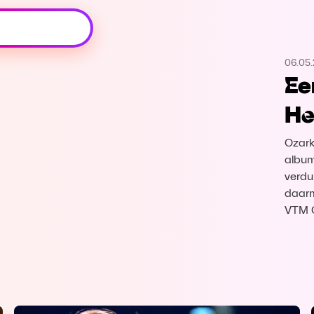
Oeps, browser niet ondersteund
06.05
Voor je onze programma's gaat ontdekken,
Ee
best je browser updaten of hieronder één
van de ondersteunde browsers
He
downloaden.
Ozark 
Google Chrome
Download
album
verdu
Firefox
Download
daarme
VTM 
Safari
Download
Microsoft Edge
Download
Opera
Download