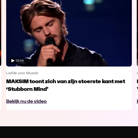
02:54
Liefde voor Muziek
MAKSIM toont zich van zijn stoerste kant met
‘Stubborn Mind’
Bekijk nu de video