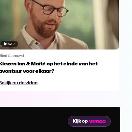
02:17
Blind Getrouwd
Blin
Kiezen Ian & Maïté op het einde van het
Ga 
avontuur voor elkaar?
en s
Bekijk nu de video
Bek
Kijk op