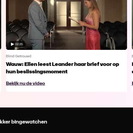
02:25
Blind Getrouwd
Wauw: Ellen leest Leander haar brief voor op
hun beslissingsmoment
Bekijk nu de video
 lekker bingewatchen