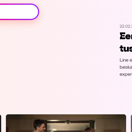
Oeps, browser niet ondersteund
22.02.
Voor je onze programma's gaat ontdekken,
Ee
best je browser updaten of hieronder één
van de ondersteunde browsers
tu
downloaden.
Line e
Google Chrome
Download
beslu
exper
Firefox
Download
Safari
Download
Microsoft Edge
Download
Opera
Download