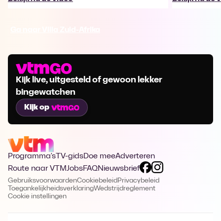
Ga naar Villa Zuid-Afrika
Kijk live, uitgesteld of gewoon lekker
bingewatchen
Kijk op
Programma's
TV-gids
Doe mee
Adverteren
Route naar VTM
Jobs
FAQ
Nieuwsbrief
Gebruiksvoorwaarden
Cookiebeleid
Privacybeleid
Toegankelijkheidsverklaring
Wedstrijdreglement
Cookie instellingen