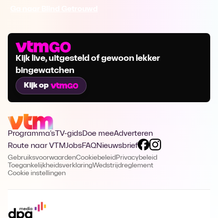
Ga naar Blind Getrouwd
Kijk live, uitgesteld of gewoon lekker
bingewatchen
Kijk op
Programma's
TV-gids
Doe mee
Adverteren
Route naar VTM
Jobs
FAQ
Nieuwsbrief
Gebruiksvoorwaarden
Cookiebeleid
Privacybeleid
Toegankelijkheidsverklaring
Wedstrijdreglement
Cookie instellingen