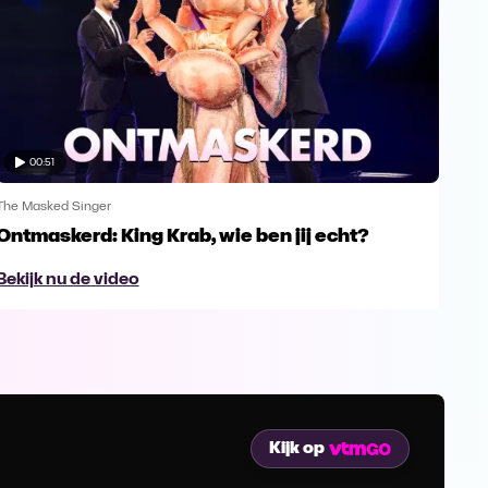
00:51
The Masked Singer
The 
Ontmaskerd: King Krab, wie ben jij echt?
Een
naa
Bekijk nu de video
Bek
Kijk op