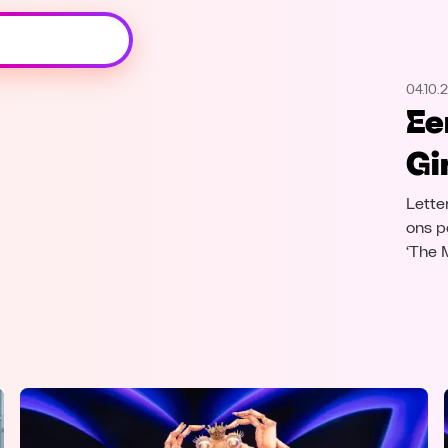
Oeps, browser niet ondersteund
04.10.
Voor je onze programma's gaat ontdekken,
Ee
best je browser updaten of hieronder één
van de ondersteunde browsers
Gi
downloaden.
Letter
Google Chrome
Download
ons p
‘The 
Firefox
Download
Safari
Download
Microsoft Edge
Download
Opera
Download