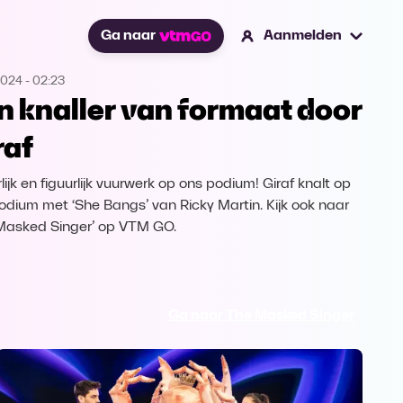
Ga naar
Aanmelden
2024
-
02:23
n knaller van formaat door
raf
lijk en figuurlijk vuurwerk op ons podium! Giraf knalt op
odium met ‘She Bangs’ van Ricky Martin. Kijk ook naar
Masked Singer’ op VTM GO.
Ga naar The Masked Singer