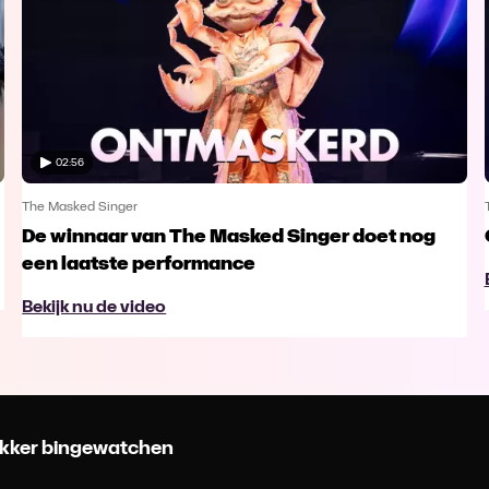
02:56
The Masked Singer
De winnaar van The Masked Singer doet nog
een laatste performance
Bekijk nu de video
 lekker bingewatchen