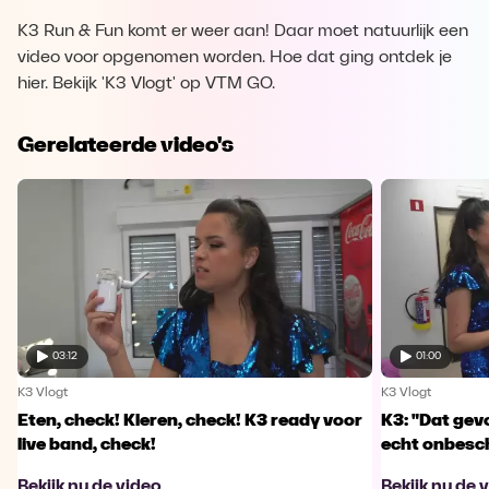
K3 Run & Fun komt er weer aan! Daar moet natuurlijk een
video voor opgenomen worden. Hoe dat ging ontdek je
hier. Bekijk 'K3 Vlogt' op VTM GO.
Gerelateerde video's
03:12
01:00
K3 Vlogt
K3 Vlogt
Eten, check! Kleren, check! K3 ready voor
K3: "Dat ge
live band, check!
echt onbeschr
Bekijk nu de video
Bekijk nu de 