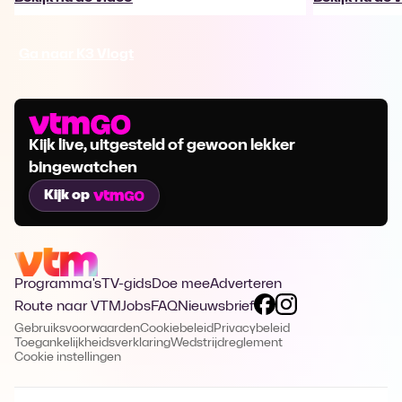
Ga naar K3 Vlogt
Kijk live, uitgesteld of gewoon lekker
bingewatchen
Kijk op
Programma's
TV-gids
Doe mee
Adverteren
Route naar VTM
Jobs
FAQ
Nieuwsbrief
Gebruiksvoorwaarden
Cookiebeleid
Privacybeleid
Toegankelijkheidsverklaring
Wedstrijdreglement
Cookie instellingen