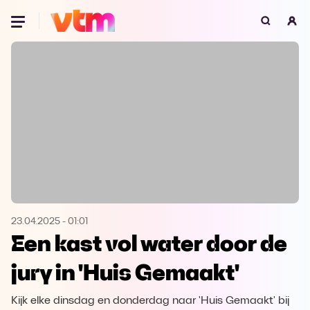
Oeps, browser niet ondersteund
Voor je onze programma's gaat ontdekken,
best je browser updaten of hieronder één
van de ondersteunde browsers
downloaden.
Google Chrome
Download
Firefox
Download
Safari
Download
23.04.2025
-
01:01
Een kast vol water door de
Microsoft Edge
Download
jury in 'Huis Gemaakt'
Opera
Download
Kijk elke dinsdag en donderdag naar 'Huis Gemaakt' bij