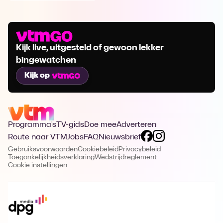
Kijk live, uitgesteld of gewoon lekker
bingewatchen
Kijk op
Programma's
TV-gids
Doe mee
Adverteren
Route naar VTM
Jobs
FAQ
Nieuwsbrief
Gebruiksvoorwaarden
Cookiebeleid
Privacybeleid
Toegankelijkheidsverklaring
Wedstrijdreglement
Cookie instellingen