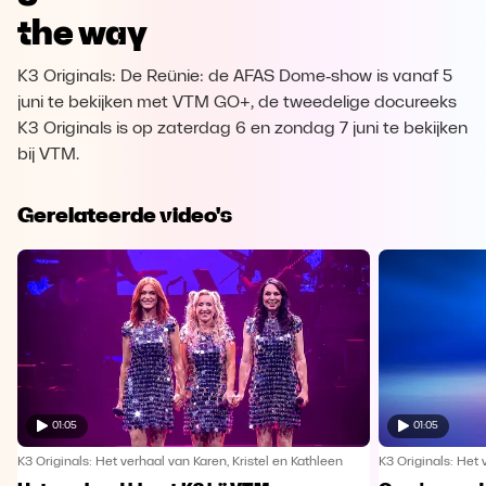
the way
K3 Originals: De Reünie: de AFAS Dome‑show is vanaf 5
juni te bekijken met VTM GO+, de tweedelige docureeks
K3 Originals is op zaterdag 6 en zondag 7 juni te bekijken
bij VTM.
Gerelateerde video's
01:05
01:05
K3 Originals: Het verhaal van Karen, Kristel en Kathleen
K3 Originals: Het 