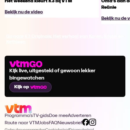
Het weekend kleurt K3 bij VTM
Oma's aan de
Reünie
Bekijk nu de video
Bekijk nu de 
Ga naar K3 Originals: Het verhaal van Karen, Kristel en
Kathleen
Kijk live, uitgesteld of gewoon lekker
bingewatchen
Kijk op
Programma's
TV-gids
Doe mee
Adverteren
Route naar VTM
Jobs
FAQ
Nieuwsbrief