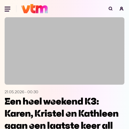
Oeps, browser niet ondersteund
Voor je onze programma's gaat ontdekken,
best je browser updaten of hieronder één
van de ondersteunde browsers
downloaden.
Google Chrome
Download
Firefox
Download
Safari
Download
21.05.2026
-
00:30
Een heel weekend K3:
Microsoft Edge
Download
Karen, Kristel en Kathleen
Opera
Download
gaan een laatste keer all