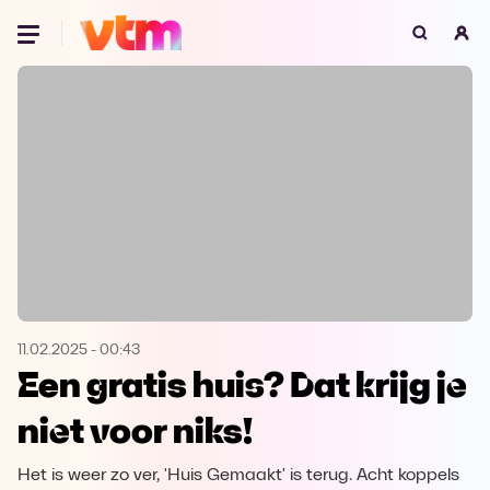
Oeps, browser niet ondersteund
Voor je onze programma's gaat ontdekken,
best je browser updaten of hieronder één
van de ondersteunde browsers
downloaden.
Google Chrome
Download
Firefox
Download
Safari
Download
11.02.2025
-
00:43
Een gratis huis? Dat krijg je
Microsoft Edge
Download
niet voor niks!
Opera
Download
Het is weer zo ver, 'Huis Gemaakt' is terug. Acht koppels