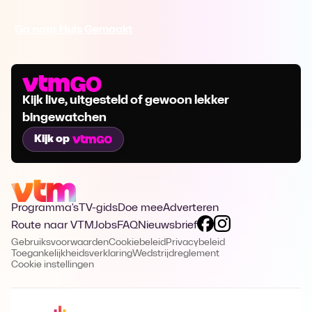
Ga naar Huis Gemaakt
Kijk live, uitgesteld of gewoon lekker
bingewatchen
Kijk op
Programma's
TV-gids
Doe mee
Adverteren
Route naar VTM
Jobs
FAQ
Nieuwsbrief
Gebruiksvoorwaarden
Cookiebeleid
Privacybeleid
Toegankelijkheidsverklaring
Wedstrijdreglement
Cookie instellingen