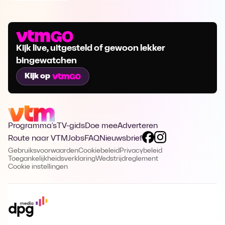
Kijk live, uitgesteld of gewoon lekker
bingewatchen
Kijk op
Programma's
TV-gids
Doe mee
Adverteren
Route naar VTM
Jobs
FAQ
Nieuwsbrief
Gebruiksvoorwaarden
Cookiebeleid
Privacybeleid
Toegankelijkheidsverklaring
Wedstrijdreglement
Cookie instellingen