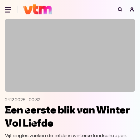
Oeps, browser niet ondersteund
Voor je onze programma's gaat ontdekken,
best je browser updaten of hieronder één
van de ondersteunde browsers
downloaden.
Google Chrome
Download
Firefox
Download
Safari
Download
24.12.2025
-
00:32
Een eerste blik van Winter
Microsoft Edge
Download
Vol Liefde
Opera
Download
Vijf singles zoeken de liefde in winterse landschappen.