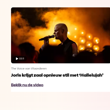
03:11
The Voice van Vlaanderen
Joris krijgt zaal opnieuw stil met ‘Hallelujah’
Bekijk nu de video