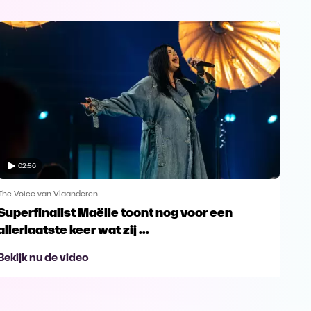
02:56
The Voice van Vlaanderen
The 
Superfinalist Maëlle toont nog voor een
Het
allerlaatste keer wat zij ...
Vl
Bekijk nu de video
Bek