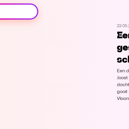
Oeps, browser niet ondersteund
22.05
Voor je onze programma's gaat ontdekken,
Ee
best je browser updaten of hieronder één
van de ondersteunde browsers
ge
downloaden.
sc
Google Chrome
Download
Een d
Firefox
Download
Joost
dacht
gooit 
Safari
Download
Vlaan
Microsoft Edge
Download
Opera
Download