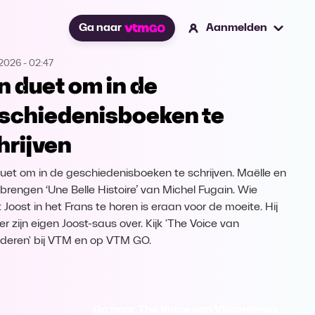
Ga naar
Aanmelden
.2026
-
02:47
n duet om in de
schiedenisboeken te
hrijven
uet om in de geschiedenisboeken te schrijven. Maëlle en
 brengen ‘Une Belle Histoire’ van Michel Fugain. Wie
 Joost in het Frans te horen is eraan voor de moeite. Hij
er zijn eigen Joost-saus over. Kijk 'The Voice van
deren' bij VTM en op VTM GO.
Ga naar The Voice van Vlaanderen