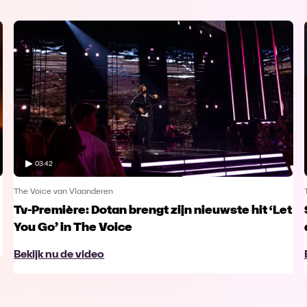
03:42
The Voice van Vlaanderen
Tv-Première: Dotan brengt zijn nieuwste hit ‘Let
You Go’ in The Voice
Bekijk nu de video