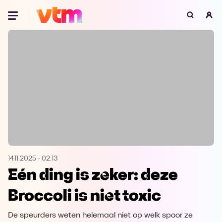
Oeps, browser niet ondersteund
Voor je onze programma's gaat ontdekken,
best je browser updaten of hieronder één
van de ondersteunde browsers
downloaden.
Google Chrome
Download
Firefox
Download
Safari
Download
14.11.2025
-
02:13
Eén ding is zeker: deze
Microsoft Edge
Download
Broccoli is niet toxic
Opera
Download
De speurders weten helemaal niet op welk spoor ze