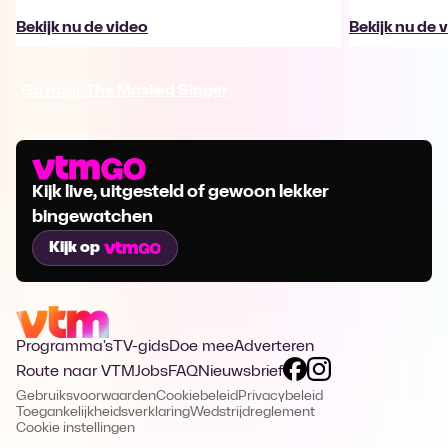
Bekijk nu de video
Bekijk nu de 
Ga naar The Masked Singer
Kijk live, uitgesteld of gewoon lekker
bingewatchen
Kijk op
Programma's
TV-gids
Doe mee
Adverteren
Route naar VTM
Jobs
FAQ
Nieuwsbrief
Gebruiksvoorwaarden
Cookiebeleid
Privacybeleid
Toegankelijkheidsverklaring
Wedstrijdreglement
Cookie instellingen