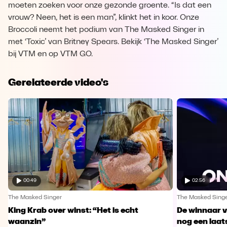
moeten zoeken voor onze gezonde groente. “Is dat een
vrouw? Neen, het is een man”, klinkt het in koor. Onze
Broccoli neemt het podium van The Masked Singer in
met ‘Toxic’ van Britney Spears. Bekijk ‘The Masked Singer’
bij VTM en op VTM GO.
Gerelateerde video's
00:49
02:56
The Masked Singer
The Masked Sing
King Krab over winst: “Het is echt
De winnaar 
waanzin”
nog een laa