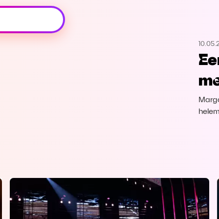
Oeps, browser niet ondersteund
10.05.
Voor je onze programma's gaat ontdekken,
Ee
best je browser updaten of hieronder één
van de ondersteunde browsers
me
downloaden.
Marga
Google Chrome
Download
helem
Firefox
Download
Safari
Download
Microsoft Edge
Download
Opera
Download