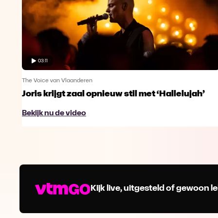
03:11
The Voice van Vlaanderen
Joris krijgt zaal opnieuw stil met ‘Hallelujah’
Bekijk nu de video
Kijk live, uitgesteld of gewoon