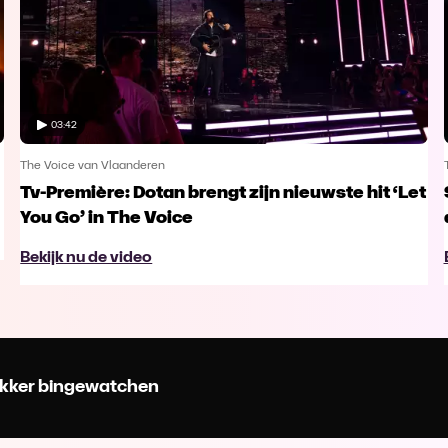
03:42
The Voice van Vlaanderen
Tv-Première: Dotan brengt zijn nieuwste hit ‘Let
You Go’ in The Voice
Bekijk nu de video
 lekker bingewatchen