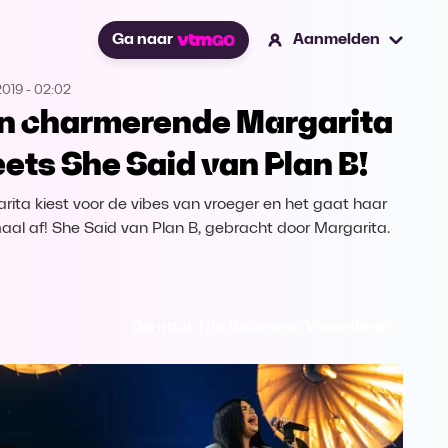
Ga naar
Aanmelden
2019
-
02:02
n charmerende Margarita
ets She Said van Plan B!
rita kiest voor de vibes van vroeger en het gaat haar
aal af! She Said van Plan B, gebracht door Margarita.
Ga naar The Voice van Vlaanderen