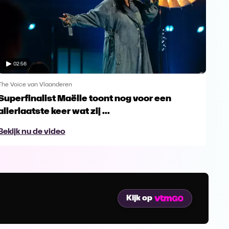
02:56
The Voice van Vlaanderen
The 
Superfinalist Maëlle toont nog voor een
Het
allerlaatste keer wat zij ...
Vl
Bekijk nu de video
Bek
Kijk op