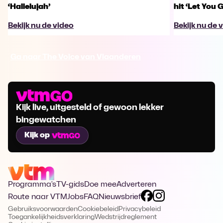
‘Hallelujah’
hit ‘Let You 
Bekijk nu de video
Bekijk nu de 
Ga naar The Voice van Vlaanderen
Kijk live, uitgesteld of gewoon lekker
bingewatchen
Kijk op
Programma's
TV-gids
Doe mee
Adverteren
Route naar VTM
Jobs
FAQ
Nieuwsbrief
Gebruiksvoorwaarden
Cookiebeleid
Privacybeleid
Toegankelijkheidsverklaring
Wedstrijdreglement