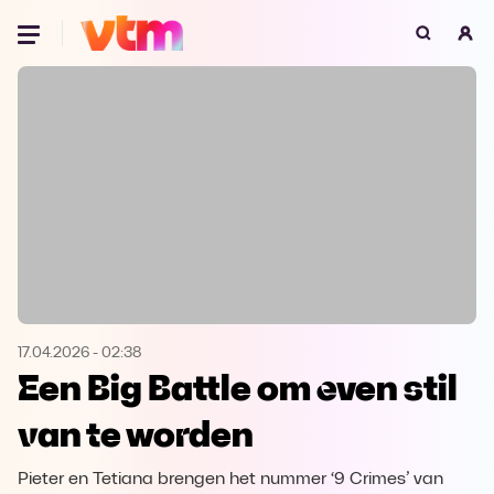
Oeps, browser niet ondersteund
Voor je onze programma's gaat ontdekken,
best je browser updaten of hieronder één
van de ondersteunde browsers
downloaden.
Google Chrome
Download
Firefox
Download
Safari
Download
17.04.2026
-
02:38
Een Big Battle om even stil
Microsoft Edge
Download
van te worden
Opera
Download
Pieter en Tetiana brengen het nummer ‘9 Crimes’ van