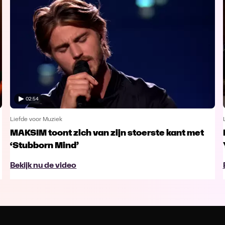
02:54
Liefde voor Muziek
MAKSIM toont zich van zijn stoerste kant met
‘Stubborn Mind’
Bekijk nu de video