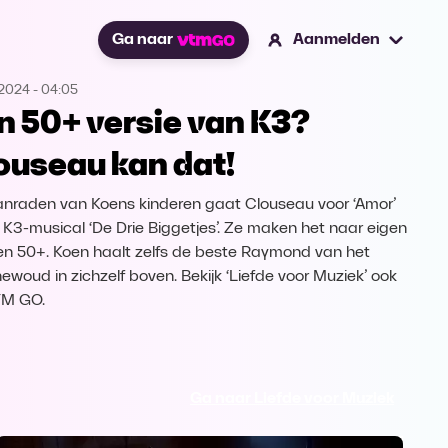
Ga naar
Aanmelden
.2024
-
04:05
n 50+ versie van K3?
ouseau kan dat!
nraden van Koens kinderen gaat Clouseau voor ‘Amor’
e K3-musical ‘De Drie Biggetjes’. Ze maken het naar eigen
n 50+. Koen haalt zelfs de beste Raymond van het
ewoud in zichzelf boven. Bekijk ‘Liefde voor Muziek’ ook
TM GO.
Ga naar Liefde voor Muziek