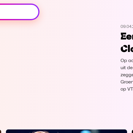
Oeps, browser niet ondersteund
09.04
Voor je onze programma's gaat ontdekken,
Ee
best je browser updaten of hieronder één
van de ondersteunde browsers
Cl
downloaden.
Op aa
Google Chrome
Download
uit d
zegge
Firefox
Download
Groen
op V
Safari
Download
Microsoft Edge
Download
Opera
Download