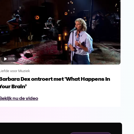
03:15
Liefde voor Muziek
Liefd
Barbara Dex ontroert met 'What Happens In
Enk
Your Brain’
Gu
Bekijk nu de video
Bek