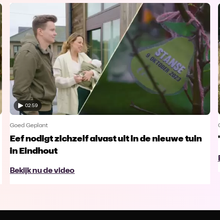
02:59
Goed Geplant
Eef nodigt zichzelf alvast uit in de nieuwe tuin
in Eindhout
Bekijk nu de video