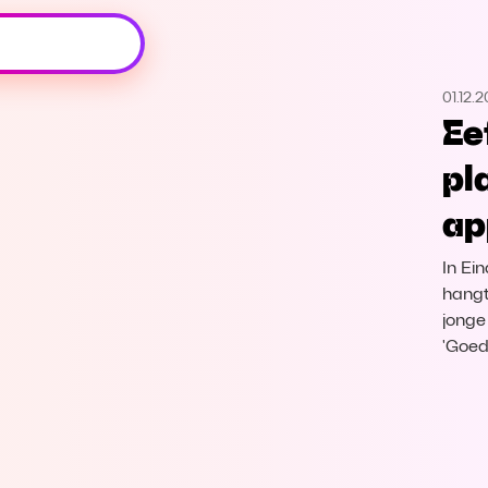
Oeps, browser niet ondersteund
01.12.
Voor je onze programma's gaat ontdekken,
Ee
best je browser updaten of hieronder één
van de ondersteunde browsers
pl
downloaden.
ap
Google Chrome
Download
In Ei
Firefox
Download
hangt
jonge
'Goed
Safari
Download
Microsoft Edge
Download
Opera
Download