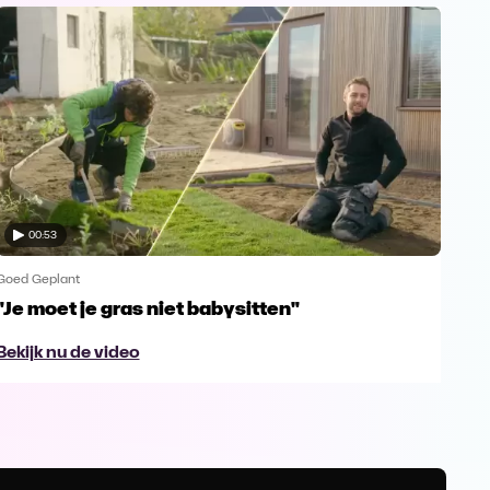
00:53
Goed Geplant
Goed
"Je moet je gras niet babysitten"
Van
tui
Bekijk nu de video
Bek