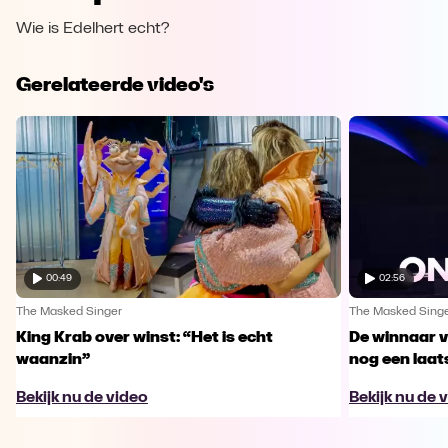
Wie is Edelhert echt?
Gerelateerde video's
00:49
02:56
The Masked Singer
The Masked Sing
King Krab over winst: “Het is echt
De winnaar 
waanzin”
nog een laa
Bekijk nu de video
Bekijk nu de 