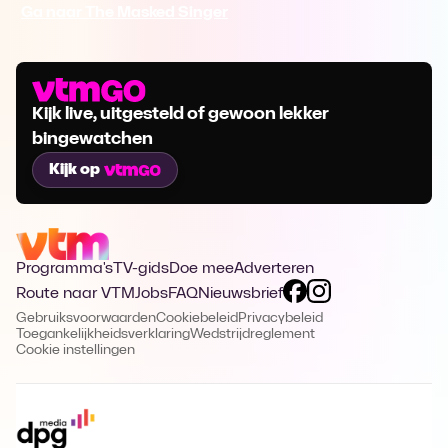
Ga naar The Masked Singer
Kijk live, uitgesteld of gewoon lekker
bingewatchen
Kijk op
Programma's
TV-gids
Doe mee
Adverteren
Route naar VTM
Jobs
FAQ
Nieuwsbrief
Gebruiksvoorwaarden
Cookiebeleid
Privacybeleid
Toegankelijkheidsverklaring
Wedstrijdreglement
Cookie instellingen