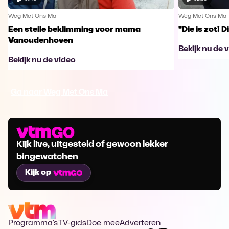
Weg Met Ons Ma
Weg Met Ons Ma
Een steile beklimming voor mama
"Die is zot! D
Vanoudenhoven
Bekijk nu de 
Bekijk nu de video
Ga naar Weg Met Ons Ma
Kijk live, uitgesteld of gewoon lekker
bingewatchen
Kijk op
Programma's
TV-gids
Doe mee
Adverteren