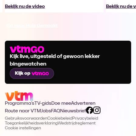
Bekijk nu de video
Bekijk nu de 
Ga naar Huis Gemaakt
Kijk live, uitgesteld of gewoon lekker
bingewatchen
Kijk op
Programma's
TV-gids
Doe mee
Adverteren
Route naar VTM
Jobs
FAQ
Nieuwsbrief
Gebruiksvoorwaarden
Cookiebeleid
Privacybeleid
Toegankelijkheidsverklaring
Wedstrijdreglement
Cookie instellingen