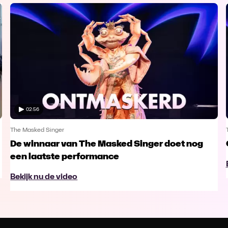
02:56
The Masked Singer
De winnaar van The Masked Singer doet nog
een laatste performance
Bekijk nu de video