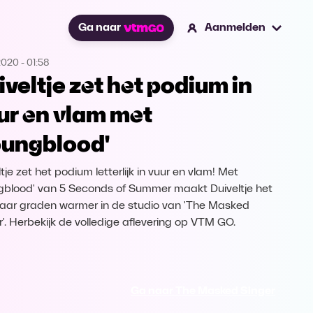
Ga naar
Aanmelden
2020
-
01:58
iveltje zet het podium in
ur en vlam met
oungblood'
tje zet het podium letterlijk in vuur en vlam! Met
gblood' van 5 Seconds of Summer maakt Duiveltje het
aar graden warmer in de studio van 'The Masked
r'. Herbekijk de volledige aflevering op VTM GO.
Ga naar The Masked Singer