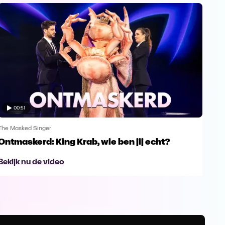
00:51
The Masked Singer
The 
Ontmaskerd: King Krab, wie ben jij echt?
Een
naa
Bekijk nu de video
Bek