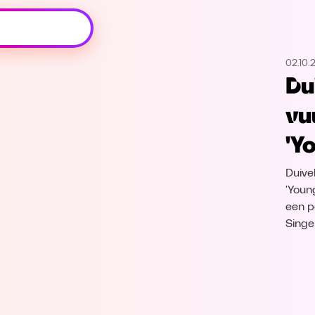
Oeps, browser niet ondersteund
02.10.
Voor je onze programma's gaat ontdekken,
Du
best je browser updaten of hieronder één
van de ondersteunde browsers
vu
downloaden.
'Y
Google Chrome
Download
Duivel
Firefox
Download
'Youn
een p
Singe
Safari
Download
Microsoft Edge
Download
Opera
Download