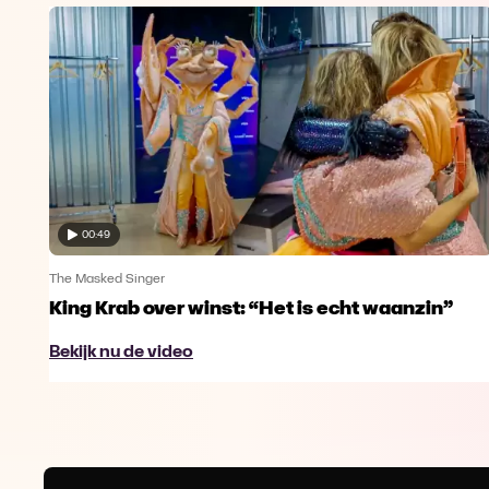
00:49
The Masked Singer
King Krab over winst: “Het is echt waanzin”
Bekijk nu de video