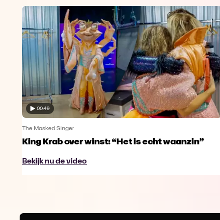
00:49
The Masked Singer
King Krab over winst: “Het is echt waanzin”
Bekijk nu de video