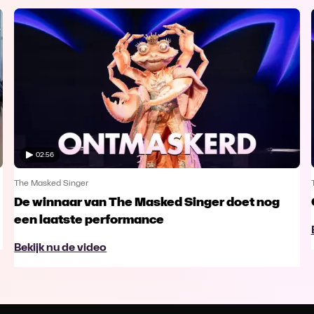
02:56
The Masked Singer
De winnaar van The Masked Singer doet nog
een laatste performance
Bekijk nu de video