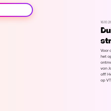
Oeps, browser niet ondersteund
16.10.
Voor je onze programma's gaat ontdekken,
Du
best je browser updaten of hieronder één
van de ondersteunde browsers
st
downloaden.
Voor 
Google Chrome
Download
het o
ontma
Firefox
Download
van J
off! 
Safari
Download
op V
Microsoft Edge
Download
Opera
Download