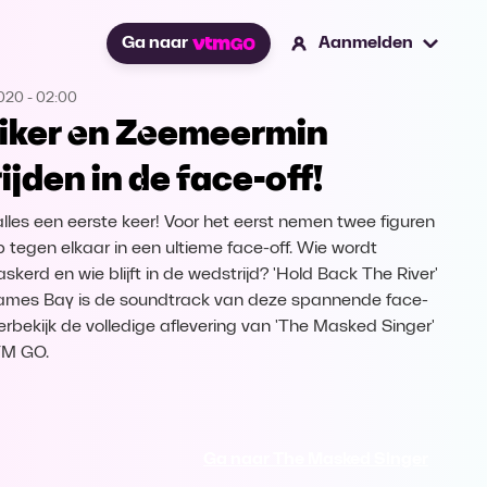
Ga naar
Aanmelden
2020
-
02:00
iker en Zeemeermin
rijden in de face-off!
alles een eerste keer! Voor het eerst nemen twee figuren
p tegen elkaar in een ultieme face-off. Wie wordt
skerd en wie blijft in de wedstrijd? 'Hold Back The River'
ames Bay is de soundtrack van deze spannende face-
Herbekijk de volledige aflevering van 'The Masked Singer'
TM GO.
Ga naar The Masked Singer