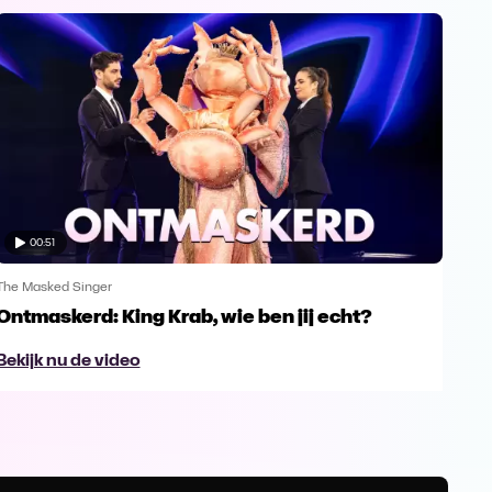
00:51
The Masked Singer
The 
Ontmaskerd: King Krab, wie ben jij echt?
Een
naa
Bekijk nu de video
Bek