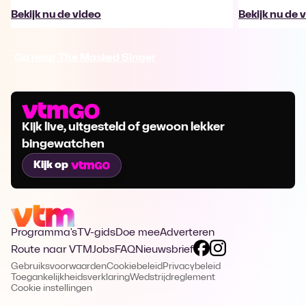
Bekijk nu de video
Bekijk nu de 
Ga naar The Masked Singer
Kijk live, uitgesteld of gewoon lekker
bingewatchen
Kijk op
Programma's
TV-gids
Doe mee
Adverteren
Route naar VTM
Jobs
FAQ
Nieuwsbrief
Gebruiksvoorwaarden
Cookiebeleid
Privacybeleid
Toegankelijkheidsverklaring
Wedstrijdreglement
Cookie instellingen