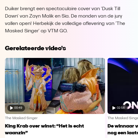
Duiker brengt een spectaculaire cover van 'Dusk Till
Dawn' van Zayn Malik en Sia. De monden van de jury
vallen open! Herbekijk de volledige aflevering van 'The
Masked Singer' op VTM GO.
Gerelateerde video's
00:49
02:56
The Masked Singer
The Masked Sing
King Krab over winst: “Het is echt
De winnaar 
waanzin”
nog een laa