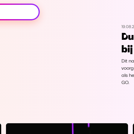
Oeps, browser niet ondersteund
19.08.
Voor je onze programma's gaat ontdekken,
Du
best je browser updaten of hieronder één
van de ondersteunde browsers
bi
downloaden.
Dit na
Google Chrome
Download
voorg
als h
Firefox
Download
GO.
Safari
Download
Microsoft Edge
Download
Opera
Download