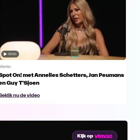
00:50
Allerlei
Allerl
Spot On! met Annelies Schetters, Jan Peumans
Spo
en Guy T'Sjoen
Ur
Bekijk nu de video
Bek
Kijk op