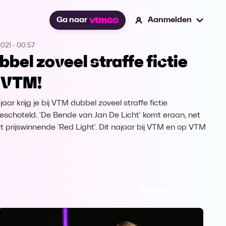
Ga naar
Aanmelden
2021
-
00:57
bbel zoveel straffe fictie
j VTM!
jaar krijg je bij VTM dubbel zoveel straffe fictie
eschoteld. 'De Bende van Jan De Licht' komt eraan, net
et prijswinnende 'Red Light'. Dit najaar bij VTM en op VTM
Ga naar Allerlei