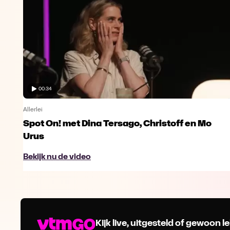
00:34
Allerlei
Spot On! met Dina Tersago, Christoff en Mo
Urus
Bekijk nu de video
Kijk live, uitgesteld of gewoon