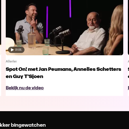
01:05
Allerlei
Spot On! met Jan Peumans, Annelies Schetters
en Guy T'Sjoen
Bekijk nu de video
 lekker bingewatchen