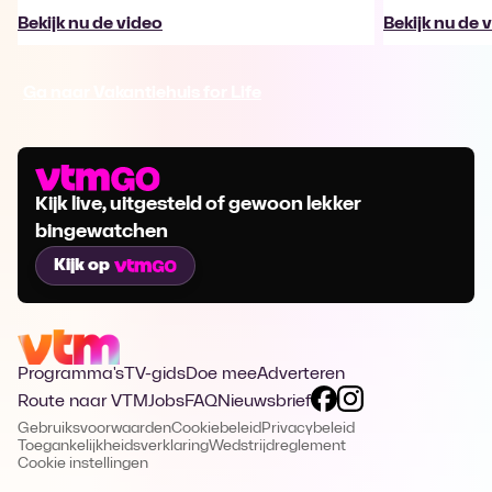
Bekijk nu de video
Bekijk nu de 
Ga naar Vakantiehuis for Life
Kijk live, uitgesteld of gewoon lekker
bingewatchen
Kijk op
Programma's
TV-gids
Doe mee
Adverteren
Route naar VTM
Jobs
FAQ
Nieuwsbrief
Gebruiksvoorwaarden
Cookiebeleid
Privacybeleid
Toegankelijkheidsverklaring
Wedstrijdreglement
Cookie instellingen