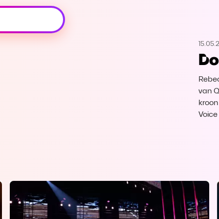
Oeps, browser niet ondersteund
15.05.
Voor je onze programma's gaat ontdekken,
Do
best je browser updaten of hieronder één
van de ondersteunde browsers
downloaden.
Rebec
van Q
Google Chrome
Download
kroon
Voice
Firefox
Download
Safari
Download
Microsoft Edge
Download
Opera
Download