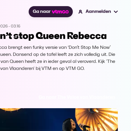
Ga naar
Aanmelden
2026
-
03:16
n’t stop Queen Rebecca
ca brengt een funky versie van ‘Don’t Stop Me Now’
ueen. Dansend op de tafel leeft ze zich volledig uit. Die
 van Queen heeft ze in ieder geval al veroverd. Kijk 'The
 van Vlaanderen' bij VTM en op VTM GO.
Ga naar The Voice van Vlaanderen