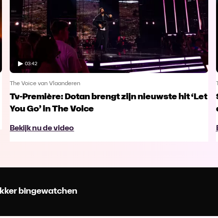
03:42
The Voice van Vlaanderen
Tv-Première: Dotan brengt zijn nieuwste hit ‘Let
You Go’ in The Voice
Bekijk nu de video
 lekker bingewatchen