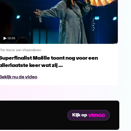
02:56
The Voice van Vlaanderen
The 
Superfinalist Maëlle toont nog voor een
Het
allerlaatste keer wat zij ...
Vl
Bekijk nu de video
Bek
Kijk op