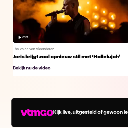
03:11
The Voice van Vlaanderen
Joris krijgt zaal opnieuw stil met ‘Hallelujah’
Bekijk nu de video
Kijk live, uitgesteld of gewoon