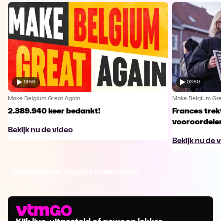
01:58
03:50
Make Belgium Great Again
Make Belgium Gre
2.389.940 keer bedankt!
Frances trek
vooroordele
Bekijk nu de video
Bekijk nu de 
Ga naar Make Belgium Great Again