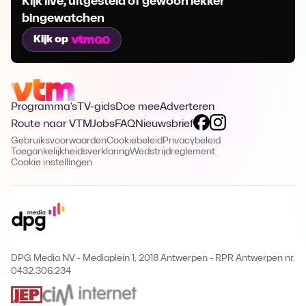
Kijk live, uitgesteld of gewoon lekker
bingewatchen
Kijk op
Programma's
TV-gids
Doe mee
Adverteren
Route naar VTM
Jobs
FAQ
Nieuwsbrief
Gebruiksvoorwaarden
Cookiebeleid
Privacybeleid
Toegankelijkheidsverklaring
Wedstrijdreglement
Cookie instellingen
DPG Media NV - Mediaplein 1, 2018 Antwerpen
-
RPR Antwerpen nr.
0432.306.234