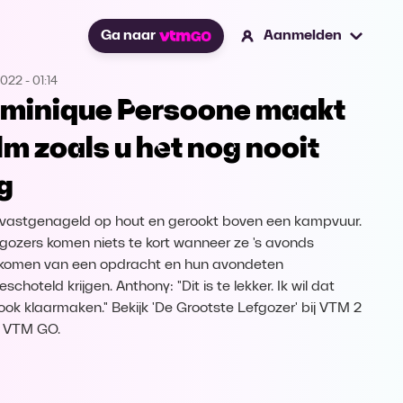
Ga naar
Aanmelden
2022
-
01:14
minique Persoone maakt
lm zoals u het nog nooit
g
vastgenageld op hout en gerookt boven een kampvuur.
fgozers komen niets te kort wanneer ze 's avonds
komen van een opdracht en hun avondeten
schoteld krijgen. Anthony: "Dit is te lekker. Ik wil dat
 ook klaarmaken." Bekijk 'De Grootste Lefgozer' bij VTM 2
 VTM GO.