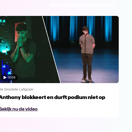
Ga naar De Grootste Lefgozer
00:56
De Grootste Lefgozer
De G
Anthony blokkeert en durft podium niet op
Zou
Bekijk nu de video
Bek