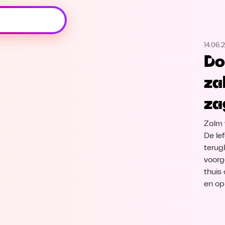
Oeps, browser niet ondersteund
14.06.
Voor je onze programma's gaat ontdekken,
Do
best je browser updaten of hieronder één
van de ondersteunde browsers
za
downloaden.
za
Google Chrome
Download
Zalm 
Firefox
Download
De le
terug
voorge
Safari
Download
thuis
en op
Microsoft Edge
Download
Opera
Download