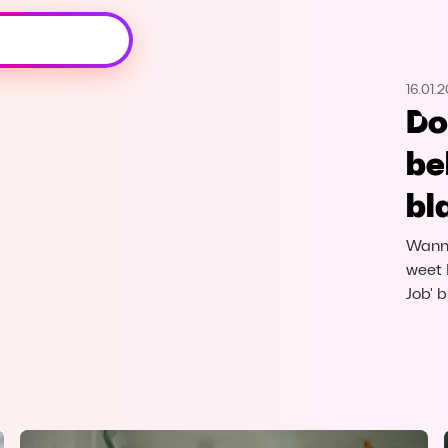
Oeps, browser niet ondersteund
16.01.
Voor je onze programma's gaat ontdekken,
Do
best je browser updaten of hieronder één
van de ondersteunde browsers
be
downloaden.
bl
Google Chrome
Download
Wanne
Firefox
Download
weet 
Job' 
Safari
Download
Microsoft Edge
Download
Opera
Download