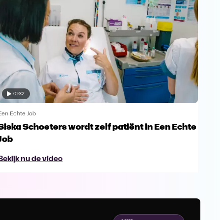
01:32
Een Echte Job
Een 
Siska Schoeters wordt zelf patiënt in Een Echte
"Is
Job
gee
Bekijk nu de video
Bek