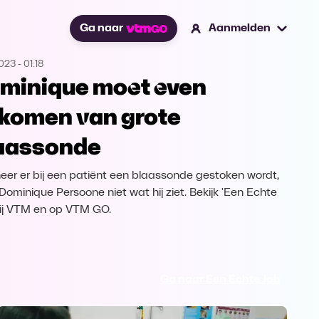
Ga naar
Aanmelden
2023
-
01:18
minique moet even
komen van grote
aassonde
er er bij een patiënt een blaassonde gestoken wordt,
Dominique Persoone niet wat hij ziet. Bekijk 'Een Echte
bij VTM en op VTM GO.
Ga naar Een Echte Job