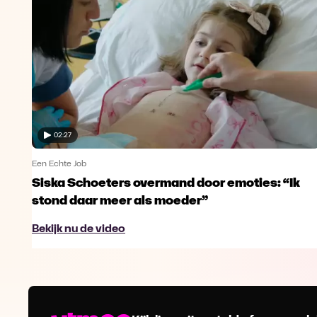
02:27
Een Echte Job
Siska Schoeters overmand door emoties: “Ik
stond daar meer als moeder”
Bekijk nu de video