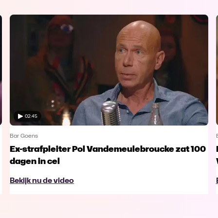
02:45
Bar Goens
Ex-strafpleiter Pol Vandemeulebroucke zat 100
dagen in cel
Bekijk nu de video