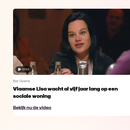
01:53
Bar Goens
Vlaamse Lisa wacht al vijf jaar lang op een
sociale woning
Bekijk nu de video