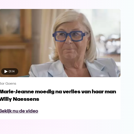
01:14
Bar Goens
Bar 
Marie-Jeanne moedig na verlies van haar man
Nor
Willy Naessens
Ho
Bekijk nu de video
Bek