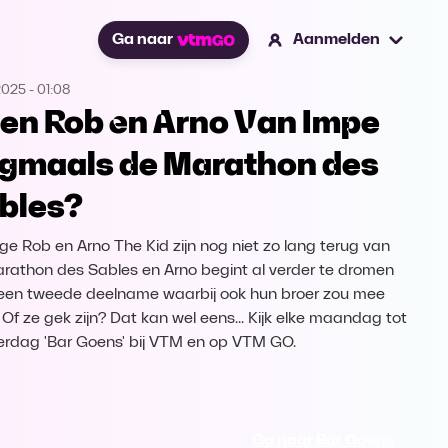
Ga naar
Aanmelden
2025
-
01:08
en Rob en Arno Van Impe
gmaals de Marathon des
bles?
ge Rob en Arno The Kid zijn nog niet zo lang terug van
rathon des Sables en Arno begint al verder te dromen
een tweede deelname waarbij ook hun broer zou mee
 Of ze gek zijn? Dat kan wel eens... Kijk elke maandag tot
rdag 'Bar Goens' bij VTM en op VTM GO.
Ga naar Bar Goens