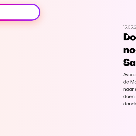
Oeps, browser niet ondersteund
15.05.
Voor je onze programma's gaat ontdekken,
Do
best je browser updaten of hieronder één
van de ondersteunde browsers
no
downloaden.
Sa
Google Chrome
Download
Avera
Firefox
Download
de Ma
naar 
doen.
Safari
Download
donde
Microsoft Edge
Download
Opera
Download