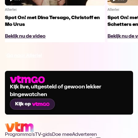
Allerlei
Allerlei
Spot On! met Dina Tersago, Christoff en
Spot On! me
Mo Urus
Schetters en
Bekijk nu de video
Bekijk nu de 
Ga naar Allerlei
Kijk live, uitgesteld of gewoon lekker
bingewatchen
Kijk op
Programma's
TV-gids
Doe mee
Adverteren