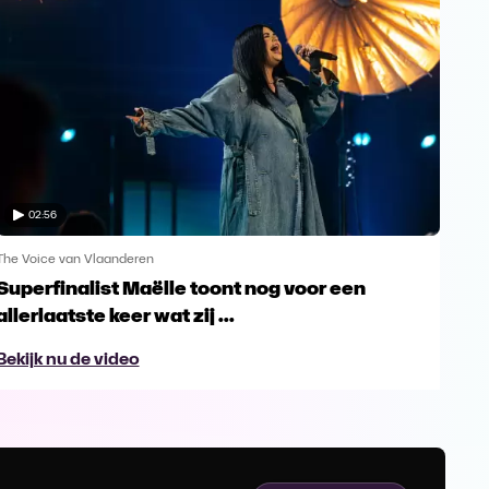
02:56
The Voice van Vlaanderen
The 
Superfinalist Maëlle toont nog voor een
Het
allerlaatste keer wat zij ...
Vl
Bekijk nu de video
Bek