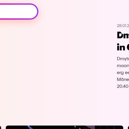
Oeps, browser niet ondersteund
28.01.
Voor je onze programma's gaat ontdekken,
Dm
best je browser updaten of hieronder één
van de ondersteunde browsers
in
downloaden.
Dmytr
Google Chrome
Download
maand
erg e
Firefox
Download
Månes
20.40
Safari
Download
Microsoft Edge
Download
Opera
Download