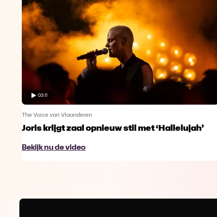
03:11
The Voice van Vlaanderen
Joris krijgt zaal opnieuw stil met ‘Hallelujah’
Bekijk nu de video