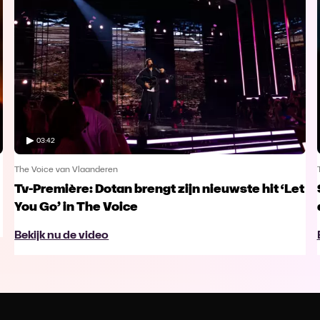
03:42
The Voice van Vlaanderen
Tv-Première: Dotan brengt zijn nieuwste hit ‘Let
You Go’ in The Voice
Bekijk nu de video