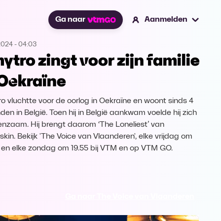
Ga naar
Aanmelden
2024
-
04:03
ytro zingt voor zijn familie
 Oekraïne
o vluchtte voor de oorlog in Oekraïne en woont sinds 4
en in België. Toen hij in België aankwam voelde hij zich
enzaam. Hij brengt daarom ‘The Loneliest’ van
kin. Bekijk 'The Voice van Vlaanderen', elke vrijdag om
 en elke zondag om 19.55 bij VTM en op VTM GO.
Ga naar The Voice van Vlaanderen