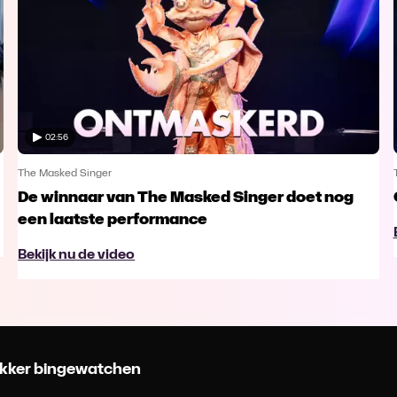
02:56
The Masked Singer
De winnaar van The Masked Singer doet nog
een laatste performance
Bekijk nu de video
 lekker bingewatchen