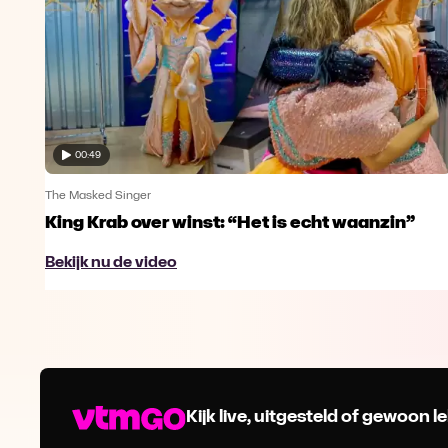
00:49
The Masked Singer
King Krab over winst: “Het is echt waanzin”
Bekijk nu de video
Kijk live, uitgesteld of gewoon