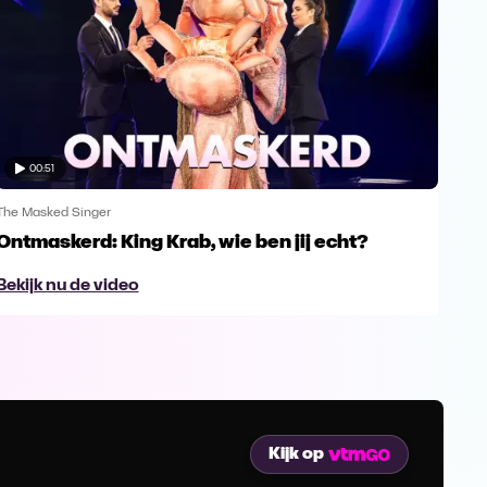
00:51
The Masked Singer
The 
Ontmaskerd: King Krab, wie ben jij echt?
Een
naa
Bekijk nu de video
Bek
Kijk op