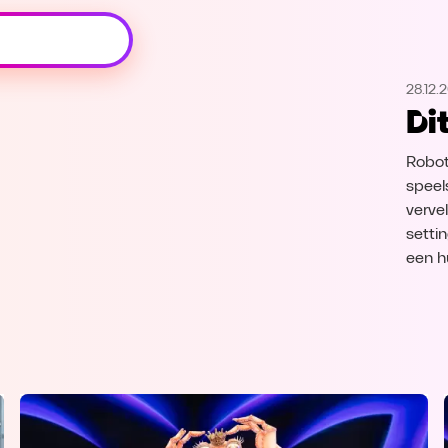
Oeps, browser niet ondersteund
28.12.
Voor je onze programma's gaat ontdekken,
Di
best je browser updaten of hieronder één
van de ondersteunde browsers
downloaden.
Robot
speel
Google Chrome
Download
verve
setti
een hu
Firefox
Download
Safari
Download
Microsoft Edge
Download
Opera
Download