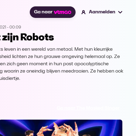
Ga naar
Aanmelden
2021
-
00:09
t zijn Robots
s leven in een wereld van metaal. Met hun kleurrijke
sheid lichten ze hun grauwe omgeving helemaal op. Ze
len zich geen moment in hun post apocalyptische
ng waarin ze oneindig blijven meedraaien. Ze hebben ook
isdiertje.
Ga naar The Masked Singer