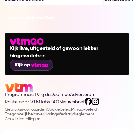
Ga naar Wat een Dag
Kijk live, uitgesteld of gewoon lekker
bingewatchen
Kijk op
Programma's
TV-gids
Doe mee
Adverteren
Route naar VTM
Jobs
FAQ
Nieuwsbrief
Gebruiksvoorwaarden
Cookiebeleid
Privacybeleid
Toegankelijkheidsverklaring
Wedstrijdreglement
Cookie instellingen