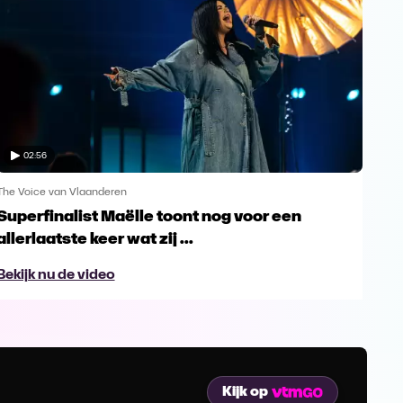
02:56
The Voice van Vlaanderen
The 
Superfinalist Maëlle toont nog voor een
Het
allerlaatste keer wat zij ...
Vl
Bekijk nu de video
Bek
Kijk op