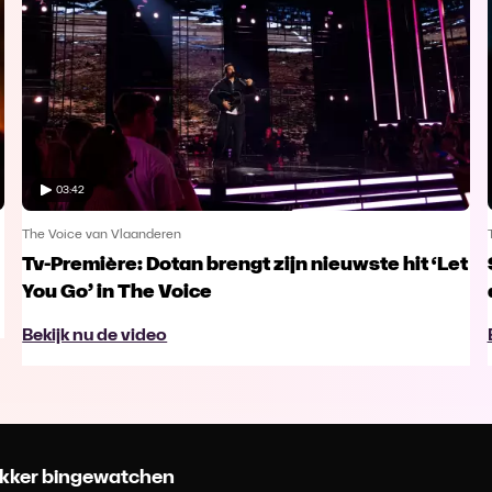
03:42
The Voice van Vlaanderen
Tv-Première: Dotan brengt zijn nieuwste hit ‘Let
You Go’ in The Voice
Bekijk nu de video
 lekker bingewatchen