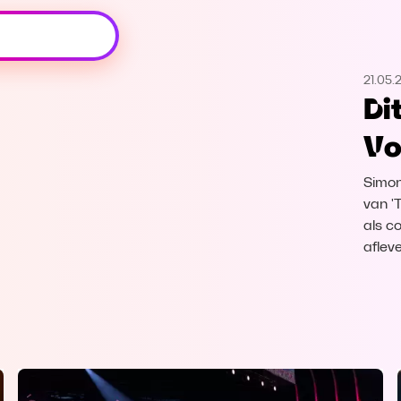
Oeps, browser niet ondersteund
21.05.
Voor je onze programma's gaat ontdekken,
Di
best je browser updaten of hieronder één
van de ondersteunde browsers
Vo
downloaden.
Simon,
Google Chrome
Download
van '
als c
Firefox
Download
aflev
Safari
Download
Microsoft Edge
Download
Opera
Download