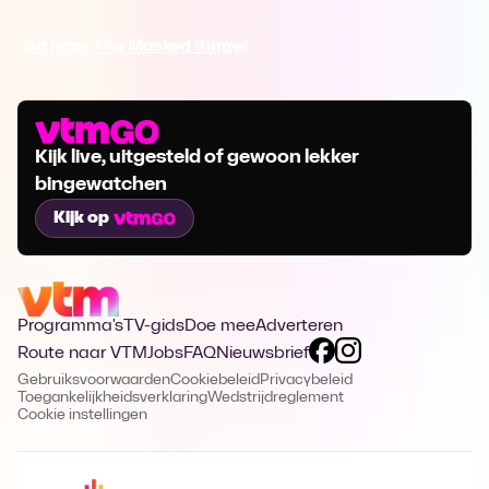
Ga naar The Masked Singer
Kijk live, uitgesteld of gewoon lekker
bingewatchen
Kijk op
Programma's
TV-gids
Doe mee
Adverteren
Route naar VTM
Jobs
FAQ
Nieuwsbrief
Gebruiksvoorwaarden
Cookiebeleid
Privacybeleid
Toegankelijkheidsverklaring
Wedstrijdreglement
Cookie instellingen