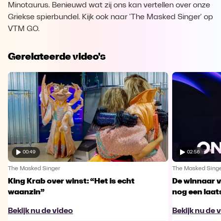
Minotaurus. Benieuwd wat zij ons kan vertellen over onze
Griekse spierbundel. Kijk ook naar 'The Masked Singer' op
VTM GO.
Gerelateerde video's
00:49
02:56
The Masked Singer
The Masked Sing
King Krab over winst: “Het is echt
De winnaar 
waanzin”
nog een laa
Bekijk nu de video
Bekijk nu de 