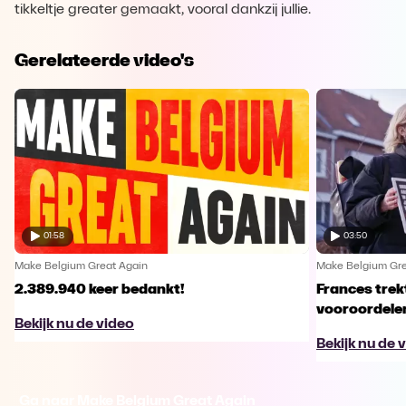
tikkeltje greater gemaakt, vooral dankzij jullie.
Gerelateerde video's
01:58
03:50
Make Belgium Great Again
Make Belgium Gre
2.389.940 keer bedankt!
Frances trek
vooroordele
Bekijk nu de video
Bekijk nu de 
Ga naar Make Belgium Great Again