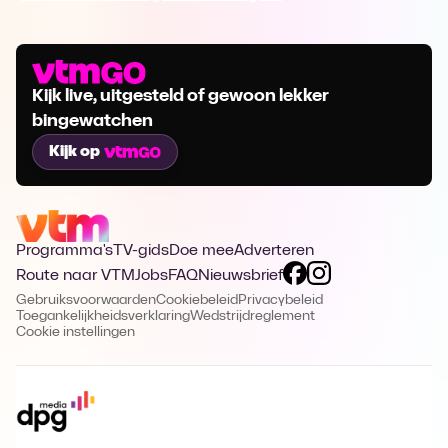
Kijk live, uitgesteld of gewoon lekker
bingewatchen
Kijk op
Programma's
TV-gids
Doe mee
Adverteren
Route naar VTM
Jobs
FAQ
Nieuwsbrief
Gebruiksvoorwaarden
Cookiebeleid
Privacybeleid
Toegankelijkheidsverklaring
Wedstrijdreglement
Cookie instellingen