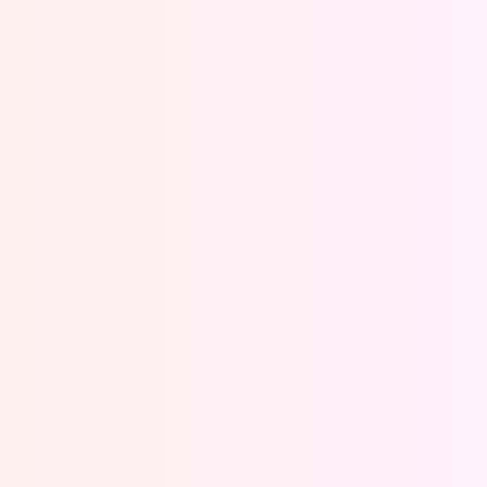
Oeps, browser niet ondersteund
Voor je onze programma's gaat ontdekken,
best je browser updaten of hieronder één
van de ondersteunde browsers
downloaden.
Google Chrome
Download
Firefox
Download
Safari
Download
Microsoft Edge
Download
Opera
Download