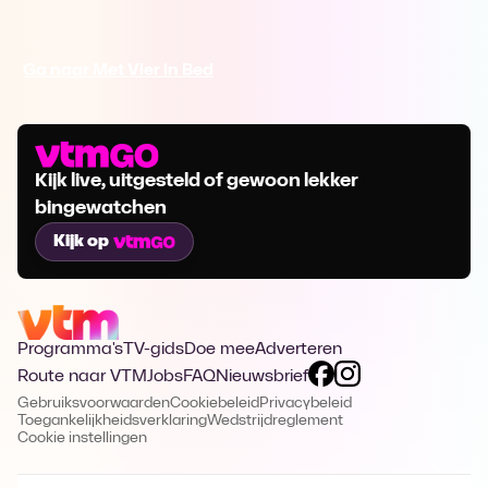
Ga naar Met Vier in Bed
Kijk live, uitgesteld of gewoon lekker
bingewatchen
Kijk op
Programma's
TV-gids
Doe mee
Adverteren
Route naar VTM
Jobs
FAQ
Nieuwsbrief
Gebruiksvoorwaarden
Cookiebeleid
Privacybeleid
Toegankelijkheidsverklaring
Wedstrijdreglement
Cookie instellingen