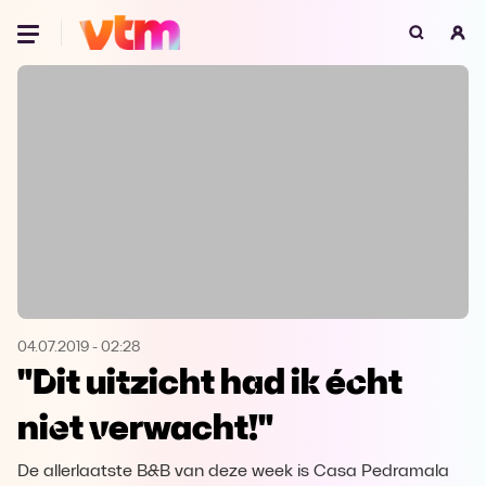
Oeps, browser niet ondersteund
Voor je onze programma's gaat ontdekken,
best je browser updaten of hieronder één
van de ondersteunde browsers
downloaden.
Google Chrome
Download
Firefox
Download
Safari
Download
04.07.2019
-
02:28
"Dit uitzicht had ik écht
Microsoft Edge
Download
niet verwacht!"
Opera
Download
De allerlaatste B&B van deze week is Casa Pedramala