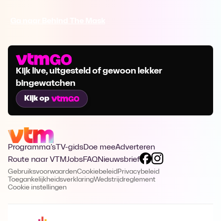
Ga naar Behind The Mask
Kijk live, uitgesteld of gewoon lekker
bingewatchen
Kijk op
Programma's
TV-gids
Doe mee
Adverteren
Route naar VTM
Jobs
FAQ
Nieuwsbrief
Gebruiksvoorwaarden
Cookiebeleid
Privacybeleid
Toegankelijkheidsverklaring
Wedstrijdreglement
Cookie instellingen