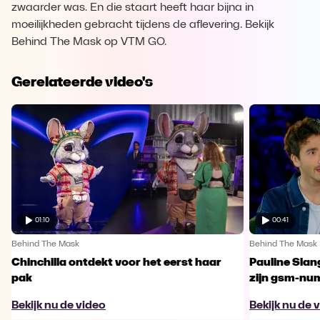
zwaarder was. En die staart heeft haar bijna in
moeilijkheden gebracht tijdens de aflevering. Bekijk
Behind The Mask op VTM GO.
Gerelateerde video's
01:10
00:41
Behind The Mask
Behind The Mask
Chinchilla ontdekt voor het eerst haar
Pauline Slan
pak
zijn gsm-nu
Bekijk nu de video
Bekijk nu de 